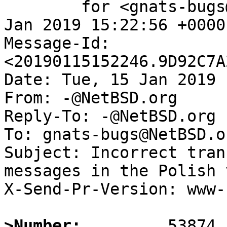
	for <gnats-bugs@gnats.NetBSD.org>; Tue, 15 
Jan 2019 15:22:56 +0000
Message-Id: 
<20190115152246.9D92C7A
Date: Tue, 15 Jan 2019 
From: -@NetBSD.org

Reply-To: -@NetBSD.org

To: gnats-bugs@NetBSD.or
Subject: Incorrect tran
messages in the Polish 
X-Send-Pr-Version: www-1
>Number: