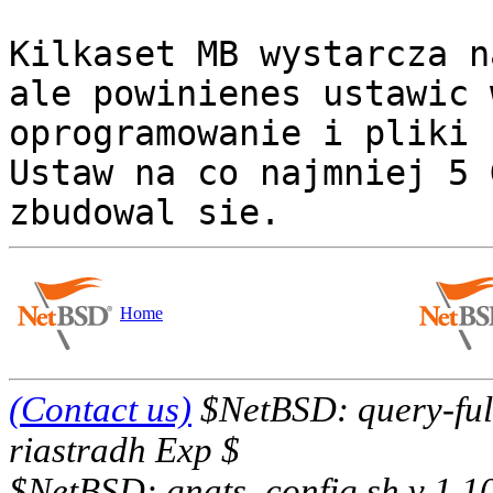
Kilkaset MB wystarcza n
ale powinienes ustawic 
oprogramowanie i pliki 
Ustaw na co najmniej 5 
Home
(Contact us)
$NetBSD: query-full
riastradh Exp $
$NetBSD: gnats_config.sh,v 1.1