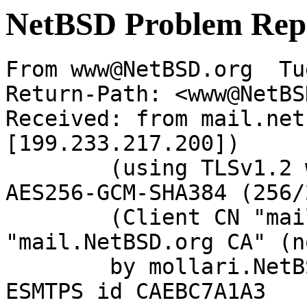
NetBSD Problem Rep
From www@NetBSD.org  Tu
Return-Path: <www@NetBS
Received: from mail.net
[199.233.217.200])

	(using TLSv1.2 with cipher ECDHE-RSA-
AES256-GCM-SHA384 (256/
	(Client CN "mail.NetBSD.org", Issuer 
"mail.NetBSD.org CA" (n
	by mollari.NetBSD.org (Postfix) with 
ESMTPS id CAEBC7A1A3
